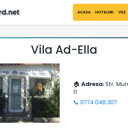
rd.net
ACASA
HOTELURI
VILE
Vila Ad-Ella
🏠
Adresa:
Str. Mur
11
📞 0774 048 307