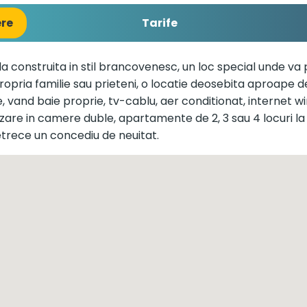
ere
Tarife
ila construita in stil brancovenesc, un loc special unde va
ropria familie sau prieteni, o locatie deosebita aproape d
, vand baie proprie, tv-cablu, aer conditionat, internet wi
azare in camere duble, apartamente de 2, 3 sau 4 locuri la 
petrece un concediu de neuitat.