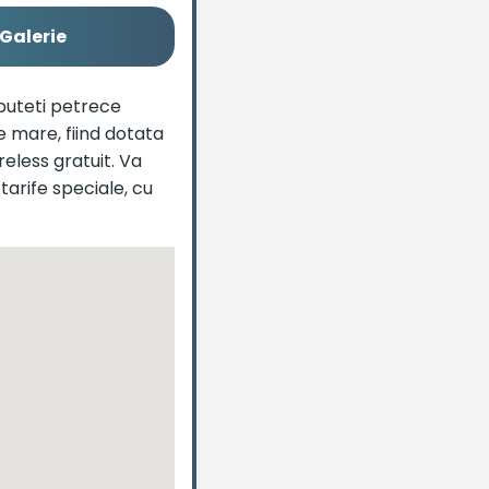
Galerie
 puteti petrece
e mare, fiind dotata
reless gratuit. Va
tarife speciale, cu