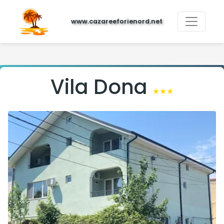
www.cazareeforienord.net
Vila Dona
★★★