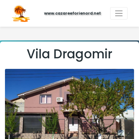
www.cazareeforienord.net
Vila Dragomir